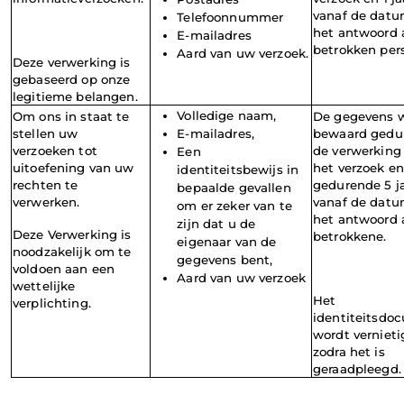
vanaf de datu
Telefoonnummer
het antwoord 
E-mailadres
betrokken per
Aard van uw verzoek.
Deze verwerking is 
gebaseerd op onze 
legitieme belangen.
Volledige naam,
Om ons in staat te 
De gegevens w
stellen uw 
E-mailadres,
bewaard gedur
verzoeken tot 
de verwerking 
Een 
uitoefening van uw 
het verzoek en 
identiteitsbewijs in 
rechten te 
gedurende 5 ja
bepaalde gevallen 
verwerken.
vanaf de datu
om er zeker van te 
het antwoord 
zijn dat u de 
Deze Verwerking is 
betrokkene.
eigenaar van de 
noodzakelijk om te 
gegevens bent,
voldoen aan een 
Aard van uw verzoek
wettelijke 
Het 
verplichting.
identiteitsdo
wordt vernieti
zodra het is 
geraadpleegd.