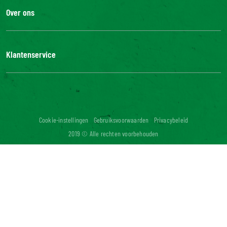
Over ons
De Bonduelle groep
Werken bij
Klantenservice
Bonduelle Food Service
Neem contact met ons op
Veelgestelde vragen
Digitale toegankelijkheid: niet conform
Cookie-instellingen
Gebruiksvoorwaarden
Privacybeleid
2019 © Alle rechten voorbehouden