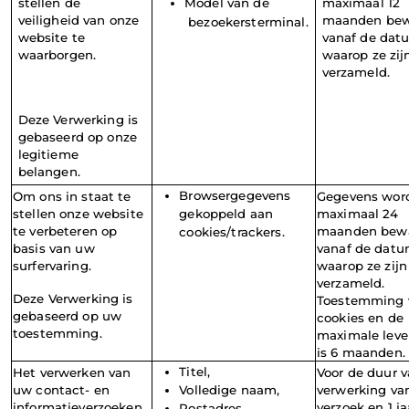
stellen de 
Model
van
de
maximaal 12 
veiligheid van onze 
maanden bew
bezoekersterminal.
website te 
vanaf de datu
waarborgen.
waarop ze zijn
verzameld.
Deze Verwerking is 
gebaseerd op onze 
legitieme 
belangen.
Browsergegevens 
Om ons in staat te 
Gegevens word
stellen onze website 
gekoppeld aan 
maximaal 24 
te verbeteren op 
maanden bewa
cookies/trackers.
basis van uw 
vanaf de datu
surfervaring.
waarop ze zijn 
verzameld. 
Deze Verwerking is 
Toestemming v
gebaseerd op uw 
cookies en de 
toestemming.
maximale leve
is 6 maanden.
Titel,
Het verwerken van 
Voor de duur v
uw contact- en 
Volledige naam,
verwerking van
informatieverzoeken.
verzoek en 1 jaa
Postadres