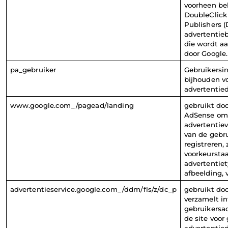
voorheen bek
DoubleClick 
Publishers (D
advertentieb
die wordt a
door Google.
pa_gebruiker
Gebruikersin
bijhouden vo
advertentie
www.google.com_/pagead/landing
gebruikt doo
AdSense om 
advertentiev
van de gebru
registreren, 
voorkeurstaa
advertentiety
afbeelding, v
advertentieservice.google.com_/ddm/fls/z/dc_p
gebruikt doo
verzamelt in
gebruikersac
de site voor 
advertentie