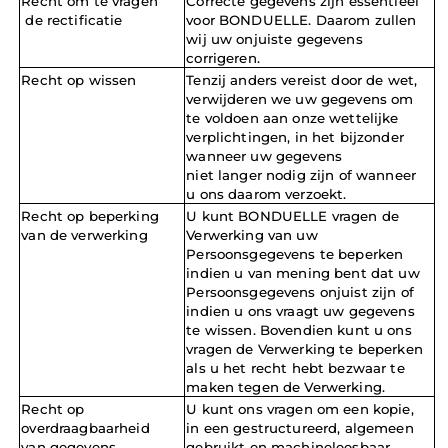
Recht
om
te vragen
Correcte gegevens zijn essentieel 
de rectificatie
voor BONDUELLE. Daarom zullen 
wij uw onjuiste gegevens 
corrigeren.
Recht op wissen
Tenzij anders vereist door de wet, 
verwijderen we uw gegevens om 
te voldoen aan onze wettelijke 
verplichtingen, in het bijzonder 
wanneer uw gegevens
niet langer nodig zijn of wanneer 
u ons daarom verzoekt.
Recht op beperking 
U kunt BONDUELLE vragen de 
van de verwerking
Verwerking van uw 
Persoonsgegevens te beperken 
indien u van mening bent dat uw 
Persoonsgegevens onjuist zijn of 
indien u ons vraagt uw gegevens 
te wissen. Bovendien kunt u ons 
vragen de Verwerking te beperken 
als u het recht hebt bezwaar te 
maken tegen de Verwerking.
Recht op 
U kunt ons vragen om een kopie, 
overdraagbaarheid 
in een gestructureerd, algemeen 
van gegevens
gebruikt en machineleesbaar 