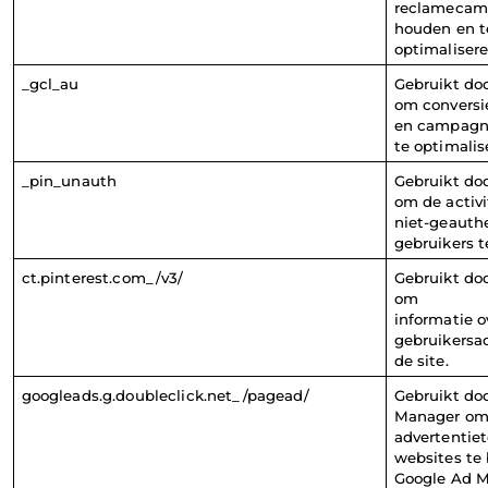
reclamecamp
houden en te
optimalisere
_gcl_au
Gebruikt doo
om conversi
en campagne
te optimalis
_pin_unauth
Gebruikt doo
om de activi
niet-geauthe
gebruikers t
ct.pinterest.com_/v3/
Gebruikt doo
om
informatie ov
gebruikersac
de site.
googleads.g.doubleclick.net_/pagead/
Gebruikt doo
Manager om 
advertentiet
websites te 
Google Ad M